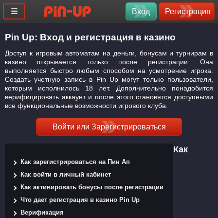
☰
Вход
Регистрация
Pin Up: Вход и регистрация в казино
Доступ к игровым автоматам на деньги, бонусам и турнирам в
казино открывается только после регистрации. Она
выполняется быстро любым способом на усмотрение игрока.
Создать учетную запись в Pin Up могут только пользователи,
которым исполнилось 18 лет. Дополнительно понадобится
верифицировать аккаунт и после этого становятся доступными
все функциональные возможности игрового клуба.
Войти или Зарегистрироваться
Как
Как зарегистрироваться на Пин Ап
Как войти в личный кабинет
Как активировать бонусы после регистрации
Что дает регистрация в казино Pin Up
Верификация