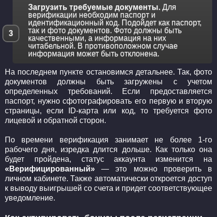
Загрузить требуемые документы.
Для
верификации необходим паспорт и
идентификационный код. Подойдет как паспорт,
так и фото документов. Фото должны быть
качественными, а информация на них
читабельной. В противоположном случае
информация может быть отклонена.
На последнем пункте остановимся детальнее. Так, фото
документов должны быть загружены с учетом
определенных требований. Если предоставляется
паспорт, нужно сфотографировать его первую и вторую
страницы, если ID-карта или код, то требуется фото
лицевой и обратной сторон.
По времени верификация занимает не более 1-го
рабочего дня, изредка длится дольше. Как только она
будет пройдена, статус аккаунта изменится на
«Верифицированный»
— это можно проверить в
личном кабинете. Также автоматически откроется доступ
к выводу выигрышей со счета и придет соответствующее
уведомление.