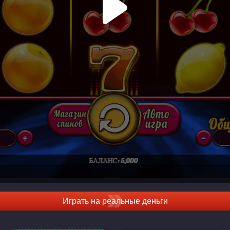
Играть на реальные деньги