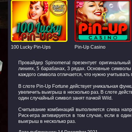
100 Lucky Pin-Ups
Pin-Up Casino
Провайдер Spinomenal презентует оригинальный 
линиях, 5 барабанах, 3 рядах. Основные символы
каждого символа отличается, что нужно учитыват
В слоте Pin-Up Fortune действует уникальная фун
увеличить выигрыш в несколько раз. В слоте дейс
один случайный символ занят пачкой Wild.
Считывание комбинаций выполняется слева напр
Риск-игра активируется в том случае, если в оди
выигрыш в несколько раз.